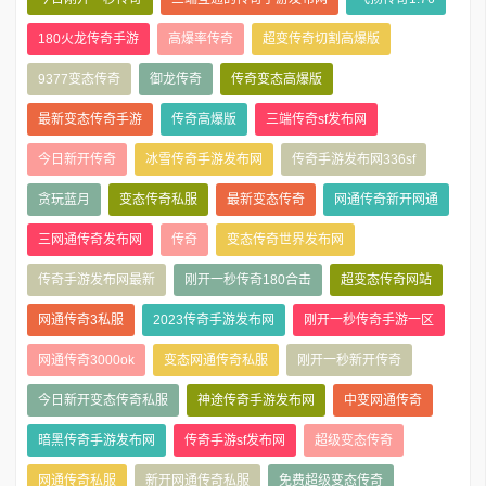
180火龙传奇手游
高爆率传奇
超变传奇切割高爆版
9377变态传奇
御龙传奇
传奇变态高爆版
最新变态传奇手游
传奇高爆版
三端传奇sf发布网
今日新开传奇
冰雪传奇手游发布网
传奇手游发布网336sf
贪玩蓝月
变态传奇私服
最新变态传奇
网通传奇新开网通
三网通传奇发布网
传奇
变态传奇世界发布网
传奇手游发布网最新
刚开一秒传奇180合击
超变态传奇网站
网通传奇3私服
2023传奇手游发布网
刚开一秒传奇手游一区
网通传奇3000ok
变态网通传奇私服
刚开一秒新开传奇
今日新开变态传奇私服
神途传奇手游发布网
中变网通传奇
暗黑传奇手游发布网
传奇手游sf发布网
超级变态传奇
网通传奇私服
新开网通传奇私服
免费超级变态传奇