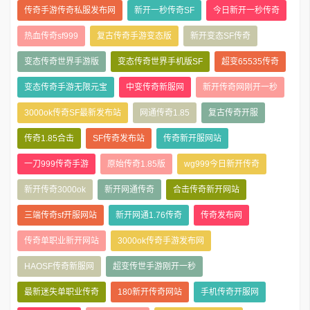
传奇手游传奇私服发布网
新开一秒传奇SF
今日新开一秒传奇
热血传奇sf999
复古传奇手游变态版
新开变态SF传奇
变态传奇世界手游版
变态传奇世界手机版SF
超变65535传奇
变态传奇手游无限元宝
中变传奇新服网
新开传奇网刚开一秒
3000ok传奇SF最新发布站
网通传奇1.85
复古传奇开服
传奇1.85合击
SF传奇发布站
传奇新开服网站
一刀999传奇手游
原始传奇1.85版
wg999今日新开传奇
新开传奇3000ok
新开网通传奇
合击传奇新开网站
三端传奇sf开服网站
新开网通1.76传奇
传奇发布网
传奇单职业新开网站
3000ok传奇手游发布网
HAOSF传奇新服网
超变传世手游刚开一秒
最新迷失单职业传奇
180新开传奇网站
手机传奇开服网