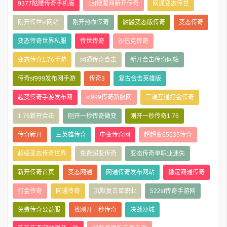
9377骷髅传奇手机版
1sf搜服网新开传奇
网通变态传世
刚开传世sf网站
刚开热血传奇
骷髅变态版传奇
变态传奇
变态传奇世界私服
传世传奇
沙巴克传奇
变态传奇1.76手游
网通传奇合击
新开合击传奇网站
传奇sf999发布网手游
传奇3
复古合击英雄版
超变传奇手游发布网
sf999传奇新服网
三端互通打金传奇
1.76新开合击
刚开一秒传奇微变
刚开一秒传奇1.76
传奇新开
三英雄传奇
中变传奇网
超超变65535传奇
超级变态传奇世界
免费超变传奇
变态传奇单职业迷失
新开传奇首页
变态网通
网通传奇发布网站
稳定网通传奇
打金传奇
网通传奇
沉默复古单职业
522sf传奇手游网
免费传奇公益服
找刚开一秒传奇
决战沙城