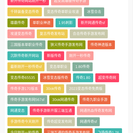
新开传奇网站刚开一秒
超变高爆版传奇手游
千转装备变态传奇
变态传奇单职业攻速
冰雪合击
雄霸传奇
单职业神途
1.95刺影
新开网通传奇sf
攻速变态传奇
复古传奇发布站
合击传奇手游发布网
三国版本单职业传奇
狭义传奇手游发布网
传奇神途版本
沉默传奇新开网站
新版传奇
刚开一秒传奇
最新刚开一秒传奇sf
变态单职业
1.80传奇
变态传奇65535
冰雪变态版传奇
传奇1.80
超变传奇网
传奇手游170版本
30ok传奇
2023变态传奇免费版
传奇手游发布网567sf
30ok网通传奇
传奇九职业手游
网通变态
传奇手游新开服三端互通
网通热血传奇发布网
手游传奇今天刚开
传奇超变发布网
网通传奇sf
今日刚开一秒传奇
三端互通的传奇手游发布网
飞扬传奇1.76