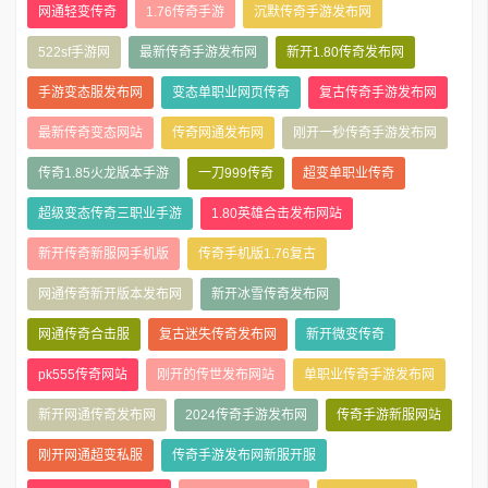
网通轻变传奇
1.76传奇手游
沉默传奇手游发布网
522sf手游网
最新传奇手游发布网
新开1.80传奇发布网
手游变态服发布网
变态单职业网页传奇
复古传奇手游发布网
最新传奇变态网站
传奇网通发布网
刚开一秒传奇手游发布网
传奇1.85火龙版本手游
一刀999传奇
超变单职业传奇
超级变态传奇三职业手游
1.80英雄合击发布网站
新开传奇新服网手机版
传奇手机版1.76复古
网通传奇新开版本发布网
新开冰雪传奇发布网
网通传奇合击服
复古迷失传奇发布网
新开微变传奇
pk555传奇网站
刚开的传世发布网站
单职业传奇手游发布网
新开网通传奇发布网
2024传奇手游发布网
传奇手游新服网站
刚开网通超变私服
传奇手游发布网新服开服