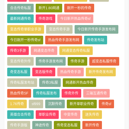
合击传奇私服
新开1.80网通
刚开一秒的传奇
最新网通传奇
传奇游戏
今日新开热血传奇sf
变态传奇单职业手游
变态传奇手游
今日新开传奇手游发布网
今日刚开一秒传奇sf
热血传奇手游发布网
传奇发布站
传奇3手游
网通变态传奇
网通变态传奇私服
变态传奇外传
传奇手游发布网
传奇手游
超变态私服传奇
奇变态私服
变态版传奇
热血传奇手游
新开传奇发布网
传奇私服发布站
传奇3私服
网通新开热血传奇
热血传奇SF
传奇私服发布
传奇外传
三端互通传奇
1.76传奇
sf999
沉默传奇
新开单职业传奇
传奇sf
英雄合击传奇
单职业传奇
中变传奇
迷失传奇
传奇手游版
神途传奇
传奇变态私服
新开传奇