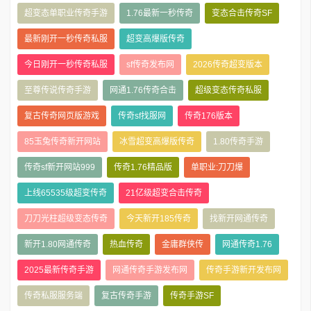
超变态单职业传奇手游
1.76最新一秒传奇
变态合击传奇SF
最新刚开一秒传奇私服
超变高爆版传奇
今日刚开一秒传奇私服
sf传奇发布网
2026传奇超变版本
至尊传说传奇手游
网通1.76传奇合击
超级变态传奇私服
复古传奇网页版游戏
传奇sf找服网
传奇176版本
85玉兔传奇新开网站
冰雪超变高爆版传奇
1.80传奇手游
传奇sf新开网站999
传奇1.76精品版
单职业:刀刀爆
上线65535级超变传奇
21亿级超变合击传奇
刀刀光柱超级变态传奇
今天新开185传奇
找新开网通传奇
新开1.80网通传奇
热血传奇
金庸群侠传
网通传奇1.76
2025最新传奇手游
网通传奇手游发布网
传奇手游新开发布网
传奇私服服务端
复古传奇手游
传奇手游SF