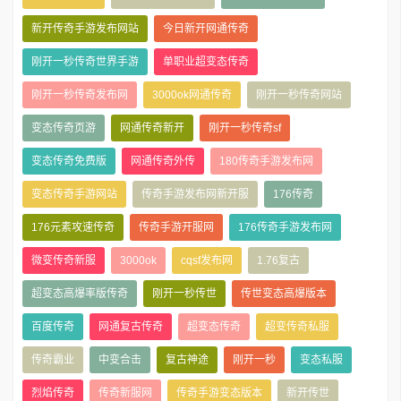
新开传奇手游发布网站
今日新开网通传奇
刚开一秒传奇世界手游
单职业超变态传奇
刚开一秒传奇发布网
3000ok网通传奇
刚开一秒传奇网站
变态传奇页游
网通传奇新开
刚开一秒传奇sf
变态传奇免费版
网通传奇外传
180传奇手游发布网
变态传奇手游网站
传奇手游发布网新开服
176传奇
176元素攻速传奇
传奇手游开服网
176传奇手游发布网
微变传奇新服
3000ok
cqsf发布网
1.76复古
超变态高爆率版传奇
刚开一秒传世
传世变态高爆版本
百度传奇
网通复古传奇
超变态传奇
超变传奇私服
传奇霸业
中变合击
复古神途
刚开一秒
变态私服
烈焰传奇
传奇新服网
传奇手游变态版本
新开传世