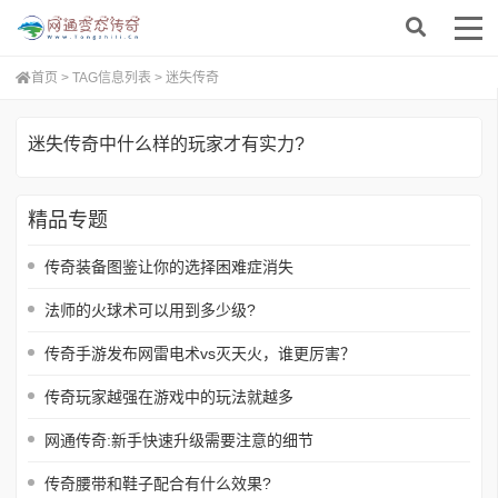
首页
> TAG信息列表 > 迷失传奇
迷失传奇中什么样的玩家才有实力?
精品专题
传奇装备图鉴让你的选择困难症消失
法师的火球术可以用到多少级?
传奇手游发布网雷电术vs灭天火，谁更厉害？
传奇玩家越强在游戏中的玩法就越多
网通传奇:新手快速升级需要注意的细节
传奇腰带和鞋子配合有什么效果?