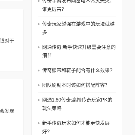
传奇手游发布网雷电术vs灭天火，
详
谁更厉害？
情
传奇玩家越强在游戏中的玩法就越
多
钱对于
网通传奇:新手快速升级需要注意的
细节
阅
读
传奇腰带和鞋子配合有什么效果?
详
情
团队刷副本时该如何搭配阵容？
网通1.80传奇:高端传奇玩家PK的
玩法策略
会发现
新手传奇玩家如何才能更快发展
阅
好?
读