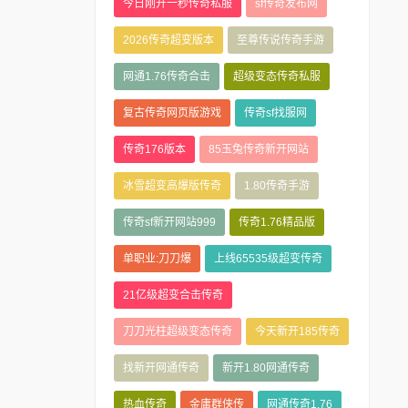
今日刚开一秒传奇私服
sf传奇发布网
2026传奇超变版本
至尊传说传奇手游
网通1.76传奇合击
超级变态传奇私服
复古传奇网页版游戏
传奇sf找服网
传奇176版本
85玉兔传奇新开网站
冰雪超变高爆版传奇
1.80传奇手游
传奇sf新开网站999
传奇1.76精品版
单职业:刀刀爆
上线65535级超变传奇
21亿级超变合击传奇
刀刀光柱超级变态传奇
今天新开185传奇
找新开网通传奇
新开1.80网通传奇
热血传奇
金庸群侠传
网通传奇1.76