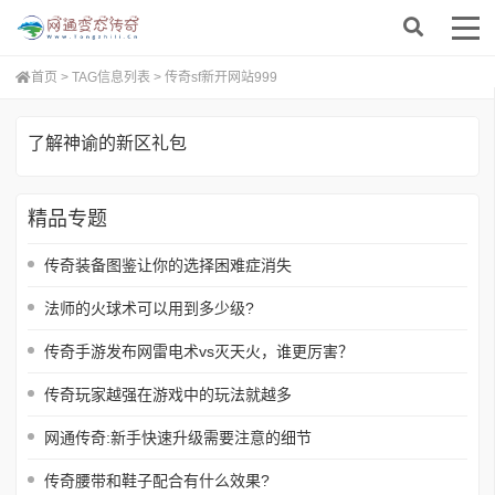
首页
> TAG信息列表 > 传奇sf新开网站999
了解神谕的新区礼包
精品专题
传奇装备图鉴让你的选择困难症消失
法师的火球术可以用到多少级?
传奇手游发布网雷电术vs灭天火，谁更厉害？
传奇玩家越强在游戏中的玩法就越多
网通传奇:新手快速升级需要注意的细节
传奇腰带和鞋子配合有什么效果?