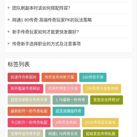
团队刷副本时该如何搭配阵容？
网通1.80传奇:高端传奇玩家PK的玩法策略
新手传奇玩家如何才能更快发展好?
传奇新手选择职业的方式及注意事项
标签列表
网通传奇新服网
传奇发布网新开服
180传奇手游
新开靓装传奇网站
传奇世界复古手游
185传奇手游发布网
超变态单职业传奇手游
1.76最新一秒传奇
变态合击传奇SF
最新刚开一秒传奇私服
超变高爆版传奇
今日刚开一秒传奇私服
sf传奇发布网
2026传奇超变版本
至尊传说传奇手游
网通1.76传奇合击
超级变态传奇私服