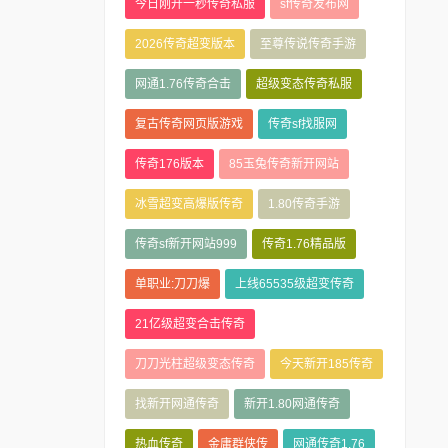
今日刚开一秒传奇私服
sf传奇发布网
2026传奇超变版本
至尊传说传奇手游
网通1.76传奇合击
超级变态传奇私服
复古传奇网页版游戏
传奇sf找服网
传奇176版本
85玉兔传奇新开网站
冰雪超变高爆版传奇
1.80传奇手游
传奇sf新开网站999
传奇1.76精品版
单职业:刀刀爆
上线65535级超变传奇
21亿级超变合击传奇
刀刀光柱超级变态传奇
今天新开185传奇
找新开网通传奇
新开1.80网通传奇
热血传奇
金庸群侠传
网通传奇1.76